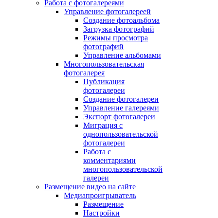
Работа с фотогалереями
Управление фотогалереей
Создание фотоальбома
Загрузка фотографий
Режимы просмотра
фотографий
Управление альбомами
Многопользовательская
фотогалерея
Публикация
фотогалереи
Создание фотогалереи
Управление галереями
Экспорт фотогалереи
Миграция с
однопользовательской
фотогалереи
Работа с
комментариями
многопользовательской
галереи
Размещение видео на сайте
Медиапроигрыватель
Размещение
Настройки