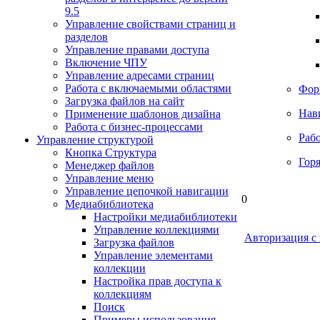
9.5
Управление свойствами страниц и
разделов
Управление правами доступа
Включение ЧПУ
Управление адресами страниц
Работа с включаемыми областями
Фор
Загрузка файлов на сайт
Нав
Применение шаблонов дизайна
Работа с бизнес-процессами
Раб
Управление структурой
Кнопка Структура
Гор
Менеджер файлов
Управление меню
Управление цепочкой навигации
0
Медиабиблиотека
Настройки медиабиблиотеки
Управление коллекциями
Авторизация с
Загрузка файлов
Управление элементами
коллекции
Настройка прав доступа к
коллекциям
Поиск
Примеры использования