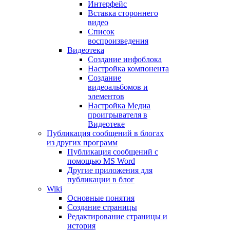
Интерфейс
Вставка стороннего
видео
Список
воспроизведения
Видеотека
Создание инфоблока
Настройка компонента
Создание
видеоальбомов и
элементов
Настройка Медиа
проигрывателя в
Видеотеке
Публикация сообщений в блогах
из других программ
Публикация сообщений с
помощью MS Word
Другие приложения для
публикации в блог
Wiki
Основные понятия
Создание страницы
Редактирование страницы и
история