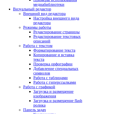
медиабиблиотеки
Визуальный редактор
Внешний вид редактора
Настройка внешнего вида
редактора
Режимы работы
Редактирование страницы
Редактирование текстовых
описаний
Работа с текстом
Форматирование текста
Копирование и вставка
текста
Проверка орфографии
Добавление специальных
символов
Работа с таблицами
Работа с гиперссылками
Работа с графикой
Загрузка и размещение
изображения
Загрузка и размещение flash
ролика
Панель задач