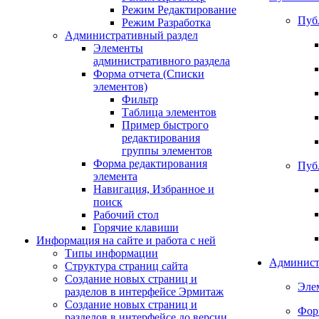
Режим Редактирование
Пуб
Режим Разработка
Административный раздел
Элементы
административного раздела
Форма отчета (Списки
элементов)
Фильтр
Таблица элементов
Пример быстрого
редактирования
группы элементов
Форма редактирования
Пуб
элемента
Навигация, Избранное и
поиск
Рабочий стол
Горячие клавиши
Информация на сайте и работа с ней
Типы информации
Админист
Структура страниц сайта
Создание новых страниц и
Эле
разделов в интерфейсе Эрмитаж
Создание новых страниц и
Фор
разделов в интерфейсе до версии