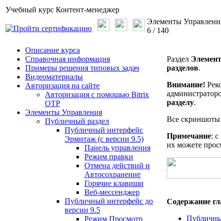
Учебный курс
Контент-менеджер
Элементы Управлени
6
/
140
Описание курса
Справочная информация
Раздел
Элемент
Примеры решения типовых задач
разделов
.
Видеоматериалы
Внимание!
Реко
Авторизация на сайте
администраторо
Авторизация с помощью Bitrix
разделу
.
OTP
Элементы Управления
Все скриншоты 
Публичный раздел
Публичный интерфейс
Примечание
: 
Эрмитаж (с версии 9.5)
их можете прос
Панель управления
Режим правки
Отмена действий и
Автосохранение
Горячие клавиши
Веб-мессенджер
Публичный интерфейс до
Содержание гл
версии 9.5
Публичны
Режим Просмотр