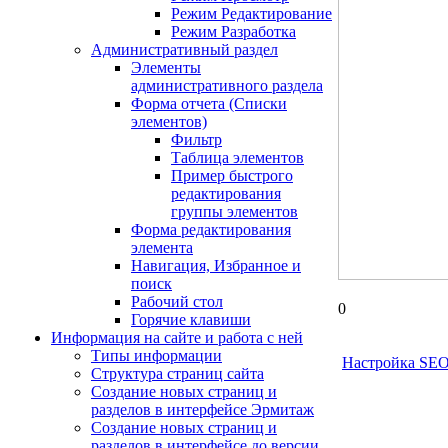
Режим Редактирование
Режим Разработка
Административный раздел
Элементы
административного раздела
Форма отчета (Списки
элементов)
Фильтр
Таблица элементов
Пример быстрого
редактирования
группы элементов
Форма редактирования
элемента
Навигация, Избранное и
поиск
Рабочий стол
0
Горячие клавиши
Информация на сайте и работа с ней
Типы информации
Настройка SE
Структура страниц сайта
Создание новых страниц и
разделов в интерфейсе Эрмитаж
Создание новых страниц и
разделов в интерфейсе до версии