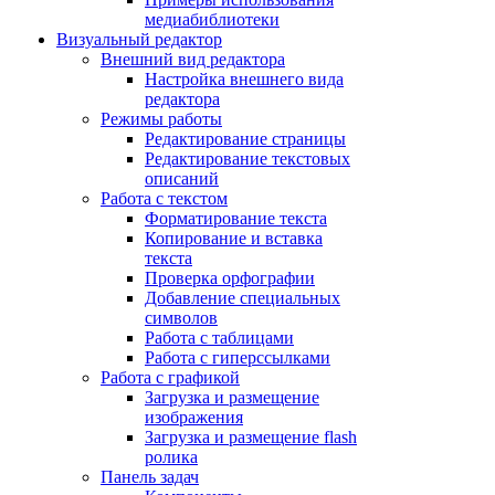
медиабиблиотеки
Визуальный редактор
Внешний вид редактора
Настройка внешнего вида
редактора
Режимы работы
Редактирование страницы
Редактирование текстовых
описаний
Работа с текстом
Форматирование текста
Копирование и вставка
текста
Проверка орфографии
Добавление специальных
символов
Работа с таблицами
Работа с гиперссылками
Работа с графикой
Загрузка и размещение
изображения
Загрузка и размещение flash
ролика
Панель задач