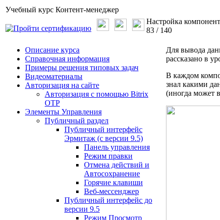
Учебный курс
Контент-менеджер
Настройка компонент
83
/
140
Описание курса
Для вывода дан
Справочная информация
рассказано в у
Примеры решения типовых задач
В каждом компо
Видеоматериалы
знал какими да
Авторизация на сайте
(иногда может 
Авторизация с помощью Bitrix
OTP
Элементы Управления
Публичный раздел
Публичный интерфейс
Эрмитаж (с версии 9.5)
Панель управления
Режим правки
Отмена действий и
Автосохранение
Горячие клавиши
Веб-мессенджер
Публичный интерфейс до
версии 9.5
Режим Просмотр