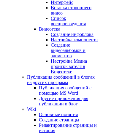
Интерфейс
Вставка стороннего
видео
Список
воспроизведения
Видеотека
Создание инфоблока
Настройка компонента
Создание
видеоальбомов и
элементов
Настройка Медиа
проигрывателя в
Видеотеке
Публикация сообщений в блогах
из других программ
Публикация сообщений с
помощью MS Word
Другие приложения для
публикации в блог
Wiki
Основные понятия
Создание страницы
Редактирование страницы и
история