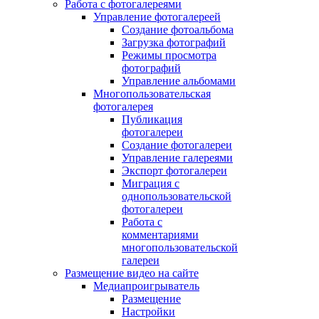
Работа с фотогалереями
Управление фотогалереей
Создание фотоальбома
Загрузка фотографий
Режимы просмотра
фотографий
Управление альбомами
Многопользовательская
фотогалерея
Публикация
фотогалереи
Создание фотогалереи
Управление галереями
Экспорт фотогалереи
Миграция с
однопользовательской
фотогалереи
Работа с
комментариями
многопользовательской
галереи
Размещение видео на сайте
Медиапроигрыватель
Размещение
Настройки