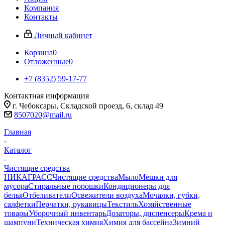
Компания
Контакты
Личный кабинет
Корзина
0
Отложенные
0
+7 (8352) 59-17-77
Контактная информация
г. Чебоксары, Складской проезд, 6, склад 49
8507020@mail.ru
Главная
-
Каталог
-
Чистящие средства
НИКА
ГРАСС
Чистящие средства
Мыло
Мешки для
мусора
Стиральные порошки
Кондиционеры для
белья
Отбеливатели
Освежители воздуха
Мочалки, губки,
салфетки
Перчатки, рукавицы
Текстиль
Хозяйственные
товары
Уборочный инвентарь
Дозаторы, диспенсеры
Крема и
шампуни
Техническая химия
Химия для бассейна
Зимний