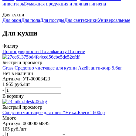
инвентарь
Бумажная продукция и личная гигиена
-
Для кухни
Для окон
Для пола
Для посуды
Для сантехники
Универсальные
Для кухни
Фильтр
По популярности
По алфавиту
По цене
Быстрый просмотр
Grass Средство чистящее для кухни Azelit анти-жир 5,6кг
Нет в наличии
Артикул: УТ-00003423
1 955
руб.
/шт
-
+
В корзину
Быстрый просмотр
Средство чистящее для плит "Ника-Блеск" 600гр
Много
Артикул: 00000004895
105
руб.
/шт
-
+