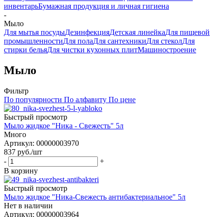
инвентарь
Бумажная продукция и личная гигиена
-
Мыло
Для мытья посуды
Дезинфекция
Детская линейка
Для пищевой
промышленности
Для пола
Для сантехники
Для стекол
Для
стирки белья
Для чистки кухонных плит
Машиностроение
Мыло
Фильтр
По популярности
По алфавиту
По цене
Быстрый просмотр
Мыло жидкое "Ника - Свежесть" 5л
Много
Артикул: 00000003970
837
руб.
/шт
-
+
В корзину
Быстрый просмотр
Мыло жидкое "Ника-Свежесть антибактериальное" 5л
Нет в наличии
Артикул: 00000003964