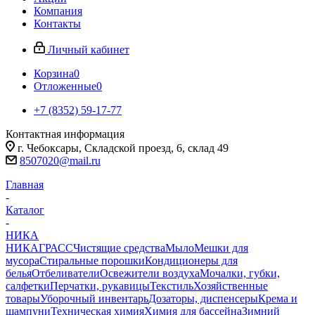
Компания
Контакты
Личный кабинет
Корзина
0
Отложенные
0
+7 (8352) 59-17-77
Контактная информация
г. Чебоксары, Складской проезд, 6, склад 49
8507020@mail.ru
Главная
-
Каталог
-
НИКА
НИКА
ГРАСС
Чистящие средства
Мыло
Мешки для
мусора
Стиральные порошки
Кондиционеры для
белья
Отбеливатели
Освежители воздуха
Мочалки, губки,
салфетки
Перчатки, рукавицы
Текстиль
Хозяйственные
товары
Уборочный инвентарь
Дозаторы, диспенсеры
Крема и
шампуни
Техническая химия
Химия для бассейна
Зимний