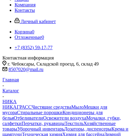
Компания
Контакты
Личный кабинет
Корзина
0
Отложенные
0
+7 (8352) 59-17-77
Контактная информация
г. Чебоксары, Складской проезд, 6, склад 49
8507020@mail.ru
Главная
-
Каталог
-
НИКА
НИКА
ГРАСС
Чистящие средства
Мыло
Мешки для
мусора
Стиральные порошки
Кондиционеры для
белья
Отбеливатели
Освежители воздуха
Мочалки, губки,
салфетки
Перчатки, рукавицы
Текстиль
Хозяйственные
товары
Уборочный инвентарь
Дозаторы, диспенсеры
Крема и
шампуни
Техническая химия
Химия для бассейна
Зимний