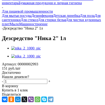
инвентарь
Бумажная продукция и личная гигиена
-
Для пищевой промышленности
Для мытья посуды
Дезинфекция
Детская линейка
Для пола
Для
сантехники
Для стекол
Для стирки белья
Для чистки кухонных
плит
Мыло
Машиностроение
-
Дезсредство "Ника 2" 1л
Дезсредство "Ника 2" 1л
Артикул:
00000002993
151
руб.
/шт
Достаточно
Нашли дешевле?
-
+
В корзину
Купить в 1 клик
Поделиться