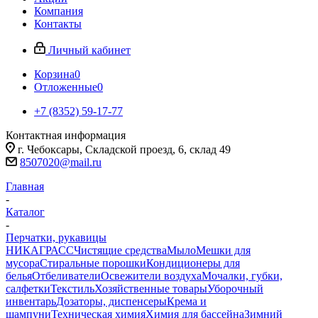
Компания
Контакты
Личный кабинет
Корзина
0
Отложенные
0
+7 (8352) 59-17-77
Контактная информация
г. Чебоксары, Складской проезд, 6, склад 49
8507020@mail.ru
Главная
-
Каталог
-
Перчатки, рукавицы
НИКА
ГРАСС
Чистящие средства
Мыло
Мешки для
мусора
Стиральные порошки
Кондиционеры для
белья
Отбеливатели
Освежители воздуха
Мочалки, губки,
салфетки
Текстиль
Хозяйственные товары
Уборочный
инвентарь
Дозаторы, диспенсеры
Крема и
шампуни
Техническая химия
Химия для бассейна
Зимний