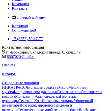
Компания
Контакты
Личный кабинет
Корзина
0
Отложенные
0
+7 (8352) 59-17-77
Контактная информация
г. Чебоксары, Складской проезд, 6, склад 49
8507020@mail.ru
Главная
-
Каталог
-
Стиральные порошки
НИКА
ГРАСС
Чистящие средства
Мыло
Мешки для
мусора
Кондиционеры для белья
Отбеливатели
Освежители
воздуха
Мочалки, губки, салфетки
Перчатки,
рукавицы
Текстиль
Хозяйственные товары
Уборочный
инвентарь
Дозаторы, диспенсеры
Крема и
шампуни
Техническая химия
Химия для бассейна
Зимний