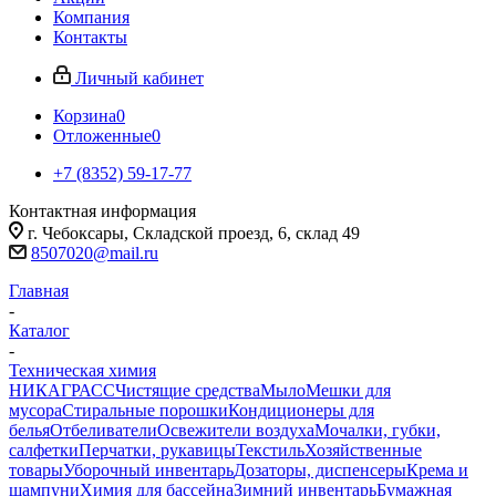
Компания
Контакты
Личный кабинет
Корзина
0
Отложенные
0
+7 (8352) 59-17-77
Контактная информация
г. Чебоксары, Складской проезд, 6, склад 49
8507020@mail.ru
Главная
-
Каталог
-
Техническая химия
НИКА
ГРАСС
Чистящие средства
Мыло
Мешки для
мусора
Стиральные порошки
Кондиционеры для
белья
Отбеливатели
Освежители воздуха
Мочалки, губки,
салфетки
Перчатки, рукавицы
Текстиль
Хозяйственные
товары
Уборочный инвентарь
Дозаторы, диспенсеры
Крема и
шампуни
Химия для бассейна
Зимний инвентарь
Бумажная